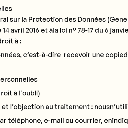
lles
 sur la Protection des Données (Gener
 avril 2016 et àla loi n° 78-17 du 6 janvi
roit à :
 données, c’est-à-dire recevoir une cop
personnelles
oit à l’oubli)
t l’objection au traitement : nousn’uti
par téléphone, e-mail ou courrier, enind