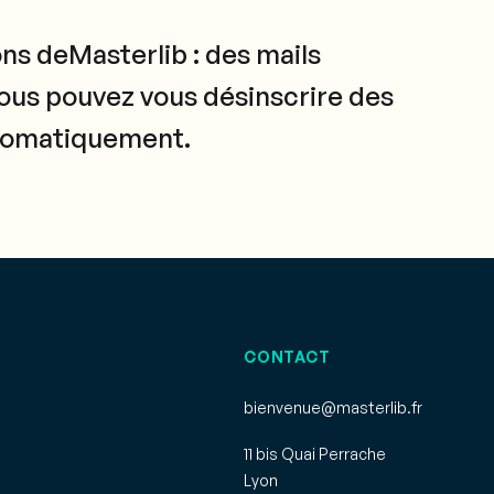
ns deMasterlib : des mails
vous pouvez vous désinscrire des
automatiquement.
CONTACT
bienvenue@masterlib.fr
11 bis Quai Perrache
Lyon